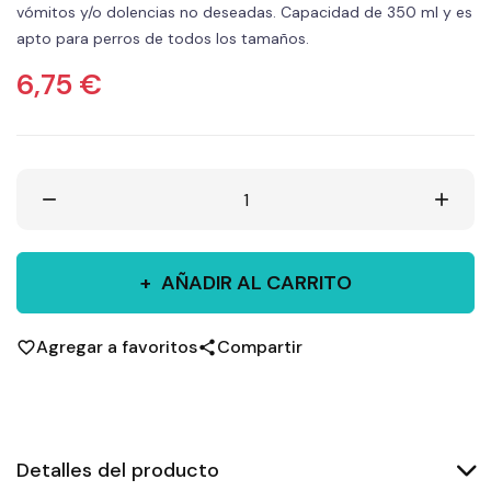
vómitos y/o dolencias no deseadas. Capacidad de 350 ml y es
apto para perros de todos los tamaños.
6,75 €
remove
add
AÑADIR AL CARRITO
Agregar a favoritos
Compartir
favorite_border
share
Detalles del producto