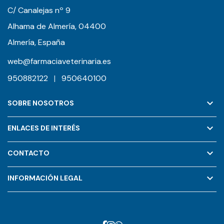
C/ Canalejas nº 9
Alhama de Almería, 04400
Almería, España
web@farmaciaveterinaria.es
950882122
|
950640100
keyboard_arrow_down
SOBRE NOSOTROS
keyboard_arrow_down
ENLACES DE INTERÉS
keyboard_arrow_down
CONTACTO
keyboard_arrow_down
INFORMACIÓN LEGAL