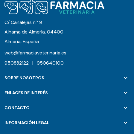
C/ Canalejas nº 9
Alhama de Almería, 04400
Almería, España
web@farmaciaveterinaria.es
950882122
|
950640100
keyboard_arrow_down
SOBRE NOSOTROS
keyboard_arrow_down
ENLACES DE INTERÉS
keyboard_arrow_down
CONTACTO
keyboard_arrow_down
INFORMACIÓN LEGAL