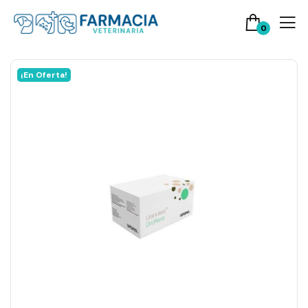
0
¡En Oferta!