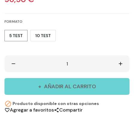
FORMATO
5 TEST
10 TEST
remove
add
AÑADIR AL CARRITO

Producto disponible con otras opciones
Agregar a favoritos
Compartir
favorite_border
share