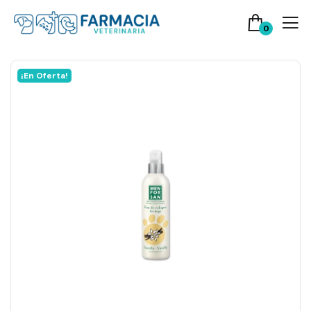
0
¡En Oferta!