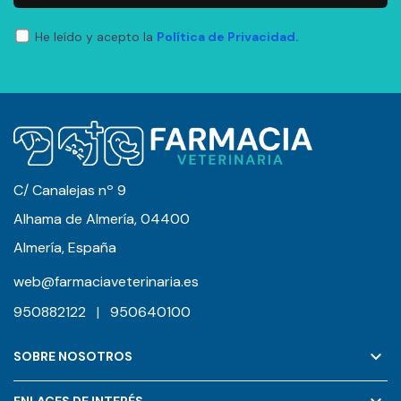
He leído y acepto la
Política de Privacidad.
C/ Canalejas nº 9
Alhama de Almería, 04400
Almería, España
web@farmaciaveterinaria.es
950882122
|
950640100
keyboard_arrow_down
SOBRE NOSOTROS