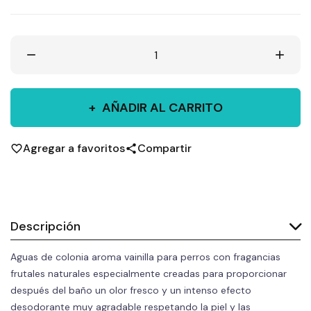
remove
add
AÑADIR AL CARRITO
Agregar a favoritos
Compartir
favorite_border
share
Descripción
Aguas de colonia aroma vainilla para perros con fragancias
frutales naturales especialmente creadas para proporcionar
después del baño un olor fresco y un intenso efecto
desodorante muy agradable respetando la piel y las