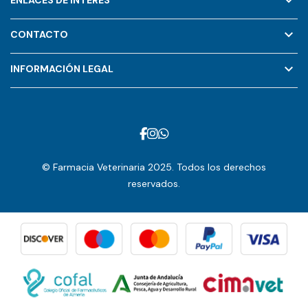
keyboard_arrow_down
ENLACES DE INTERÉS
keyboard_arrow_down
CONTACTO
keyboard_arrow_down
INFORMACIÓN LEGAL
© Farmacia Veterinaria 2025. Todos los derechos
reservados.