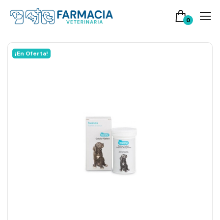
0
¡En Oferta!