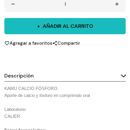
remove
add
AÑADIR AL CARRITO
Agregar a favoritos
Compartir
favorite_border
share
Descripción
KAWU CALCIO FÓSFORO
Aporte de calcio y fósforo en comprimido oral
Laboratorio
CALIER