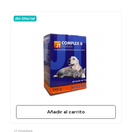
¡En Oferta!
En stock
5 Artículos
Ficha técnica
Laboratorio
Calier
Formato
100 Comprimidos
Añadir al carrito
JT PHARMA