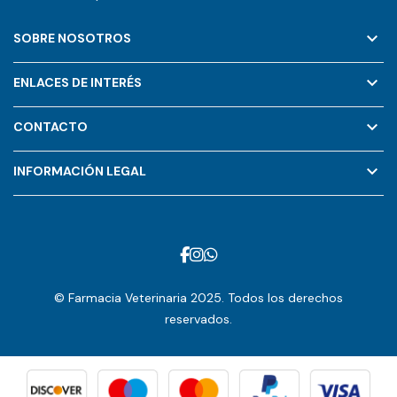
keyboard_arrow_down
SOBRE NOSOTROS
keyboard_arrow_down
ENLACES DE INTERÉS
keyboard_arrow_down
CONTACTO
keyboard_arrow_down
INFORMACIÓN LEGAL
© Farmacia Veterinaria 2025. Todos los derechos
reservados.