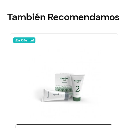
También
Recomendamos
¡En Oferta!
Ficha técnica
Laboratorio
Konig Lab
Formato
70 Ml