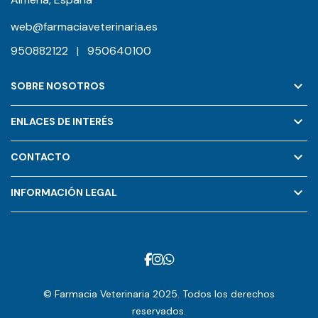
web@farmaciaveterinaria.es
950882122
|
950640100
keyboard_arrow_down
SOBRE NOSOTROS
keyboard_arrow_down
ENLACES DE INTERÉS
keyboard_arrow_down
CONTACTO
keyboard_arrow_down
INFORMACIÓN LEGAL
© Farmacia Veterinaria 2025. Todos los derechos
reservados.