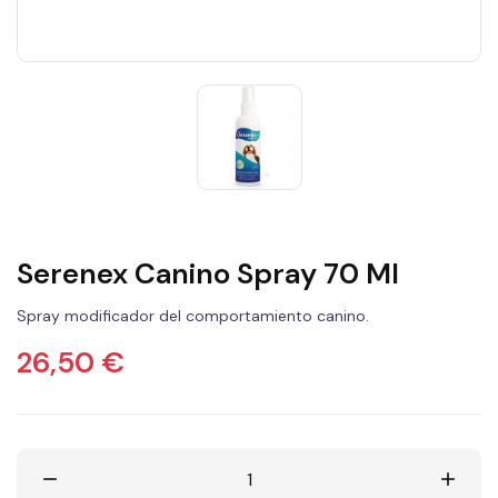
Serenex Canino Spray 70 Ml
Spray modificador del comportamiento canino.
26,50 €
remove
add