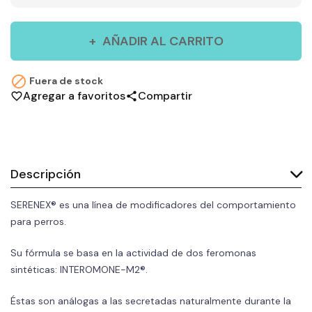
AÑADIR AL CARRITO

Fuera de stock
Agregar a favoritos
Compartir
favorite_border
share
Descripción
SERENEX® es una línea de modificadores del comportamiento
para perros.
Su fórmula se basa en la actividad de dos feromonas
sintéticas: INTEROMONE-M2®.
Éstas son análogas a las secretadas naturalmente durante la