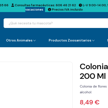
65 66
Consultas farmacéuticas:
606 46 21 62
L-V 9:00-14:00, 
vacaciones
Precios IVA incluido
Otros Animales
Productos Zoosanitarios
Colonia
200 Ml
Colonia de flores
alcohol.
8,49 €