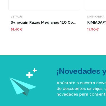
Añadir al carrito
VETPLUS
KIMIPHARMA
Synoquin Razas Medianas 120 Comprimidos
KIMIADAP
61,40 €
17,90 €
¡Novedades y
Apúntate a nuestra news
de descuentos salvajes, of
novedades para consenti