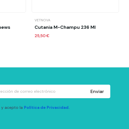
o
Añadir al carrito
VETNOVA
Chews
Cutania M-Champu 236 Ml
25,50 €
Enviar
 y acepto la
Política de Privacidad.