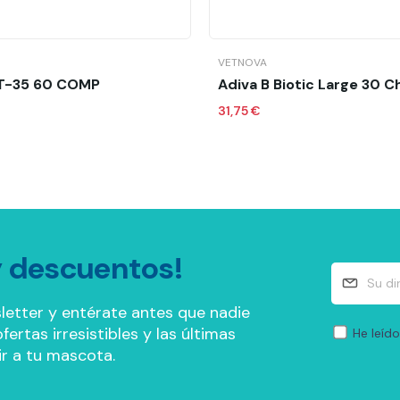
Añadir al carrito
Añadir al carrit
VETNOVA
T-35 60 COMP
Adiva B Biotic Large 30 
31,75 €
 descuentos!
letter y entérate antes que nadie
ertas irresistibles y las últimas
He leído
r a tu mascota.