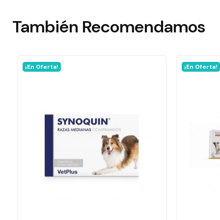
También
Recomendamos
¡En Oferta!
¡En Oferta!