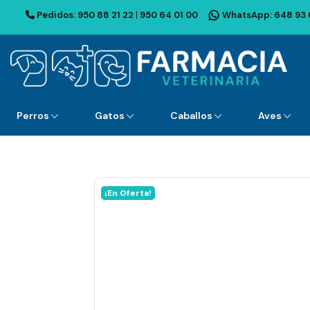
Pedidos:
950 88 21 22
|
950 64 01 00
WhatsApp:
648 93 
Perros
Gatos
Caballos
Aves
¡En Oferta!