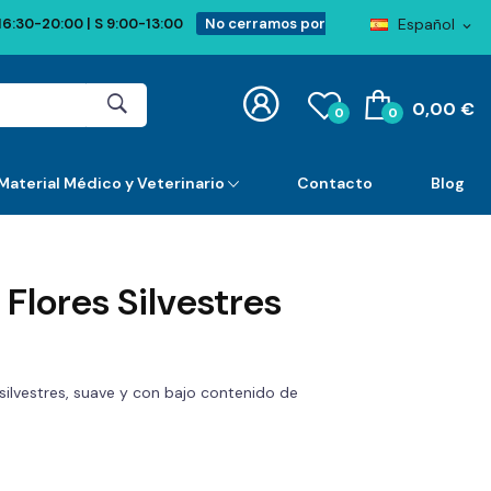
Español
16:30-20:00 | S 9:00-13:00
No cerramos por
expand_more
0,00 €
0
0
Material Médico y Veterinario
Contacto
Blog
 Flores Silvestres
 silvestres, suave y con bajo contenido de