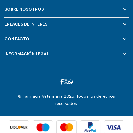
keyboard_arrow_down
SOBRE NOSOTROS
keyboard_arrow_down
ENLACES DE INTERÉS
keyboard_arrow_down
CONTACTO
keyboard_arrow_down
INFORMACIÓN LEGAL
© Farmacia Veterinaria 2025. Todos los derechos
reservados.