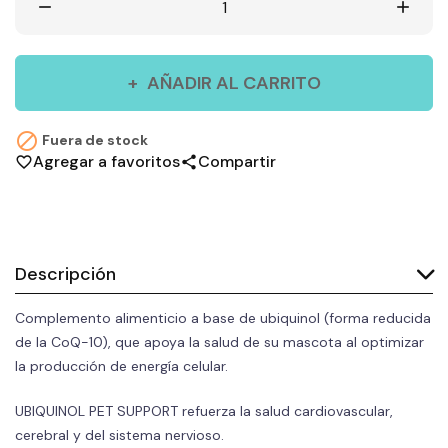
remove
add
AÑADIR AL CARRITO

Fuera de stock
Agregar a favoritos
Compartir
favorite_border
share
Descripción
Complemento alimenticio a base de ubiquinol (forma reducida
de la CoQ-10), que apoya la salud de su mascota al optimizar
la producción de energía celular.
UBIQUINOL PET SUPPORT refuerza la salud cardiovascular,
cerebral y del sistema nervioso.