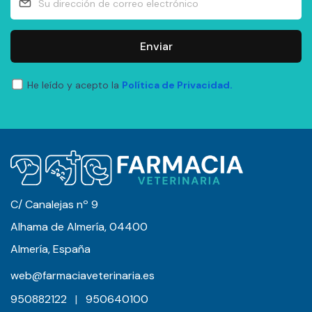
Enviar
He leído y acepto la
Política de Privacidad.
C/ Canalejas nº 9
Alhama de Almería, 04400
Almería, España
web@farmaciaveterinaria.es
950882122
|
950640100