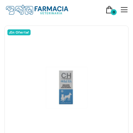
0
¡En Oferta!