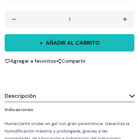
remove
add
AÑADIR AL CARRITO
Agregar a favoritos
Compartir
favorite_border
share
Descripción
Indicaciones:
Humectante ocular en gel con gran persistencia. Garantiza la
humidificación máxima y prolongada, gracias a las
propiedades de lubricación e hidratación del hialuronato