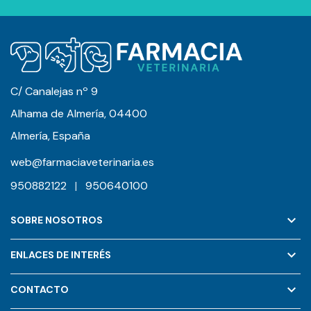
C/ Canalejas nº 9
Alhama de Almería, 04400
Almería, España
web@farmaciaveterinaria.es
950882122
|
950640100
keyboard_arrow_down
SOBRE NOSOTROS
keyboard_arrow_down
ENLACES DE INTERÉS
keyboard_arrow_down
CONTACTO