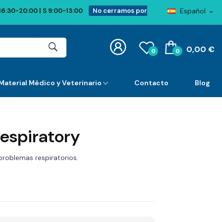
Español
16:30-20:00 | S 9:00-13:00
No cerramos por
expand_more
0,00 €
0
0
Material Médico y Veterinario
Contacto
Blog
espiratory
 problemas respiratorios.