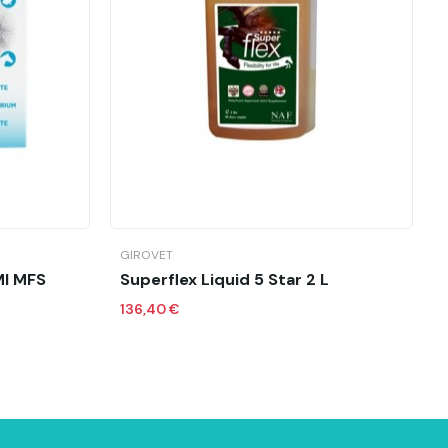
o
Añadir al carrito
GIROVET
Ml MFS
Superflex Liquid 5 Star 2 L
136,40 €