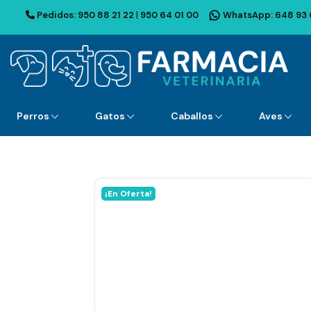
Pedidos:
950 88 21 22
|
950 64 01 00
WhatsApp:
648 93 
Perros
Gatos
Caballos
Aves
¡En Oferta!