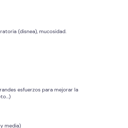
iratoria (disnea), mucosidad.
grandes esfuerzos para mejorar la
eto…)
 y media)