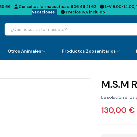
65 66
Consultas farmacéuticas:
606 46 21 62
L-V 9:00-14:00, 
vacaciones
Precios IVA incluido
Otros Animales
Productos Zoosanitarios
M.S.M R
La solución a los
130,00 €