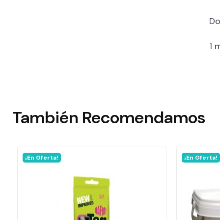
Do
1 
También
Recomendamos
¡En Oferta!
¡En Oferta!