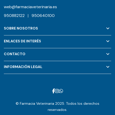
web@farmaciaveterinaria.es
950882122
|
950640100
keyboard_arrow_down
SOBRE NOSOTROS
keyboard_arrow_down
ENLACES DE INTERÉS
keyboard_arrow_down
CONTACTO
keyboard_arrow_down
INFORMACIÓN LEGAL
© Farmacia Veterinaria 2025. Todos los derechos
reservados.