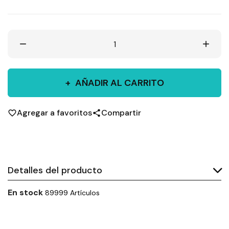
remove
add
AÑADIR AL CARRITO
Agregar a favoritos
Compartir
favorite_border
share
Detalles del producto
En stock
89999 Artículos