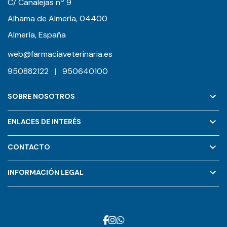
C/ Canalejas nº 9
Alhama de Almería, 04400
Almería, España
web@farmaciaveterinaria.es
950882122
|
950640100
keyboard_arrow_down
SOBRE NOSOTROS
keyboard_arrow_down
ENLACES DE INTERÉS
keyboard_arrow_down
CONTACTO
keyboard_arrow_down
INFORMACIÓN LEGAL