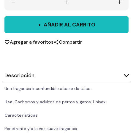
remove
add
AÑADIR AL CARRITO
Agregar a favoritos
Compartir
favorite_border
share
Descripción
Una fragancia inconfundible a base de talco.
Uso:
Cachorros y adultos de perros y gatos. Unisex.
Características
Penetrante y a la vez suave fragancia.