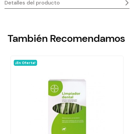
Detalles del producto
También
Recomendamos
¡En Oferta!
En stock
90000 Artículos
Ficha técnica
Laboratorio
Artero
Formato
90 Ml