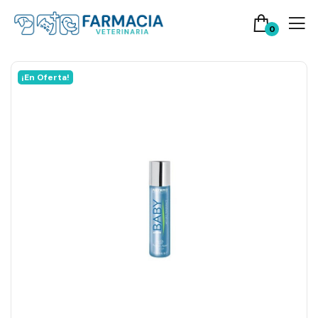
0
¡En Oferta!