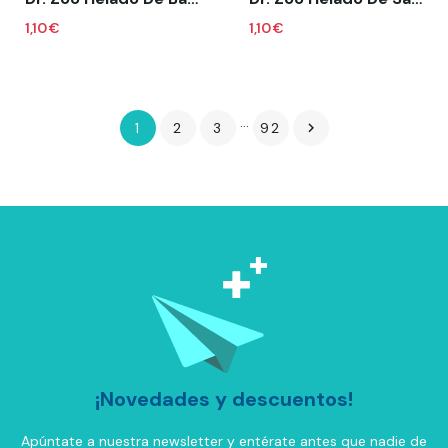
1,10 €
1,10 €
…
1
2
3
92

¡Novedades y descuentos!
Apúntate a nuestra newsletter y entérate antes que nadie de