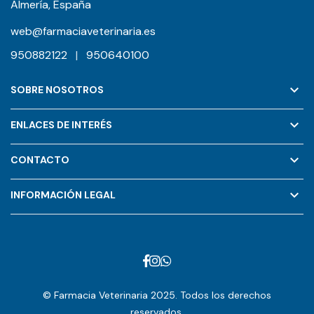
Almería, España
web@farmaciaveterinaria.es
950882122
|
950640100
keyboard_arrow_down
SOBRE NOSOTROS
keyboard_arrow_down
ENLACES DE INTERÉS
keyboard_arrow_down
CONTACTO
keyboard_arrow_down
INFORMACIÓN LEGAL
© Farmacia Veterinaria 2025. Todos los derechos
reservados.