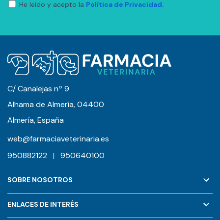
He leído y acepto la
Política de Privacidad.
C/ Canalejas nº 9
Alhama de Almería, 04400
Almería, España
web@farmaciaveterinaria.es
950882122
|
950640100
keyboard_arrow_down
SOBRE NOSOTROS
keyboard_arrow_down
ENLACES DE INTERÉS