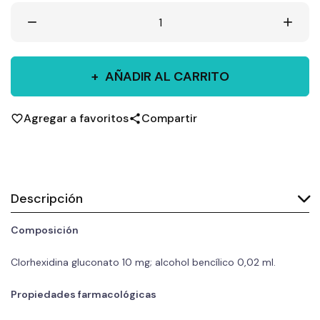
remove
add
AÑADIR AL CARRITO
Agregar a favoritos
Compartir
favorite_border
share
Descripción
Composición
Clorhexidina gluconato 10 mg; alcohol bencílico 0,02 ml.
Propiedades farmacológicas