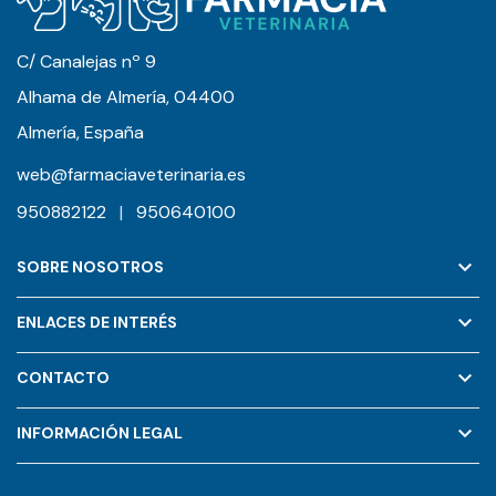
C/ Canalejas nº 9
Alhama de Almería, 04400
Almería, España
web@farmaciaveterinaria.es
950882122
|
950640100
keyboard_arrow_down
SOBRE NOSOTROS
keyboard_arrow_down
ENLACES DE INTERÉS
keyboard_arrow_down
CONTACTO
keyboard_arrow_down
INFORMACIÓN LEGAL