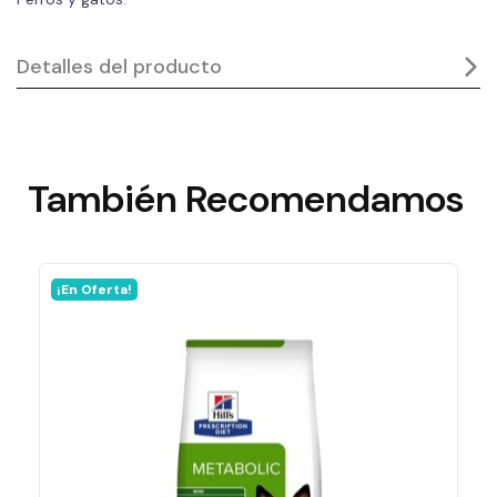
Detalles del producto
También
Recomendamos
¡En Oferta!
Ficha técnica
Laboratorio
FATRO
Formato
120 Ml