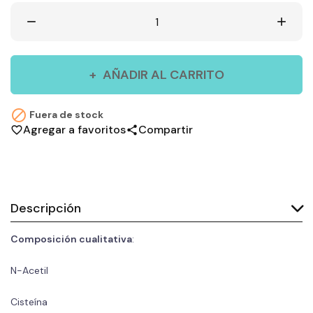
remove
add
AÑADIR AL CARRITO

Fuera de stock
Agregar a favoritos
Compartir
favorite_border
share
Descripción
Composición cualitativa
:
N-Acetil
Cisteína