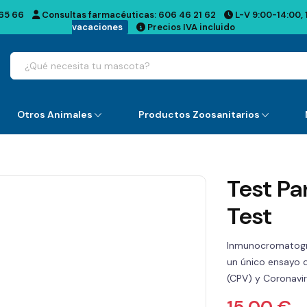
65 66
Consultas farmacéuticas:
606 46 21 62
L-V 9:00-14:00, 
vacaciones
Precios IVA incluido
Otros Animales
Productos Zoosanitarios
Test Pa
Test
Inmunocromatogra
un único ensayo d
(CPV) y Coronavir