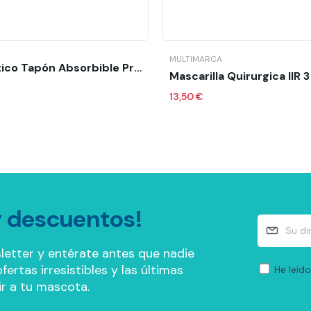
Añadir al carrit
MULTIMARCA
Hemostático Tapón Absorbible Precargado...
13,50 €
 descuentos!
letter y entérate antes que nadie
ertas irresistibles y las últimas
He leído
r a tu mascota.