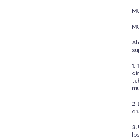
MU
MO
Ab
su
1.
di
tu
mu
2.
en
3.
lo