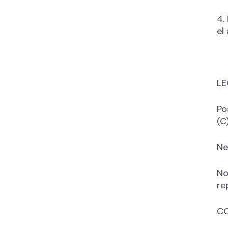
4.
el
LE
Po
(C)
Ne
No
re
CO