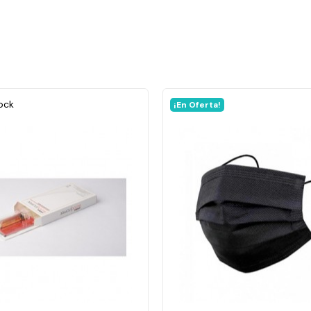
ock
¡En Oferta!