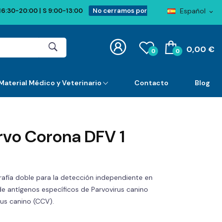
Español
16:30-20:00 | S 9:00-13:00
No cerramos por
expand_more
0,00 €
0
0
Material Médico y Veterinario
Contacto
Blog
rvo Corona DFV 1
fía doble para la detección independiente en
e antígenos específicos de Parvovirus canino
us canino (CCV).