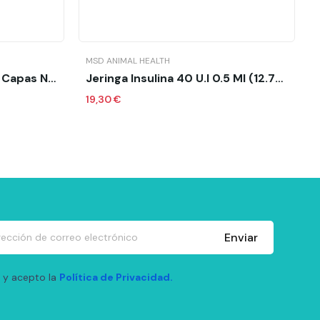
o
MSD ANIMAL HEALTH
Mascarilla Quirurgica IIR 3 Capas Negra 50 Uds
Jeringa Insulina 40 U.I 0.5 Ml (12.7MM) Y Aguja...
19,30 €
Enviar
 y acepto la
Política de Privacidad.