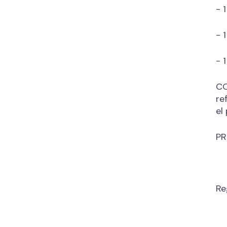
- 
- 
- 
CO
re
el
PR
Re