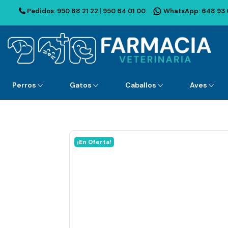
Pedidos:
950 88 21 22
|
950 64 01 00
WhatsApp:
648 93 
Perros
Gatos
Caballos
Aves
¡En Oferta!