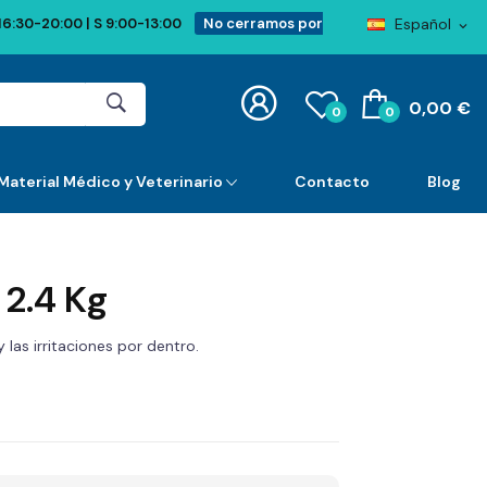
Español
16:30-20:00 | S 9:00-13:00
No cerramos por
expand_more
0,00 €
0
0
Material Médico y Veterinario
Contacto
Blog
 2.4 Kg
y las irritaciones por dentro.