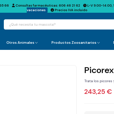
65 66
Consultas farmacéuticas:
606 46 21 62
L-V 9:00-14:00, 
vacaciones
Precios IVA incluido
Otros Animales
Productos Zoosanitarios
Picorex
Trata los picores 
243,25 €