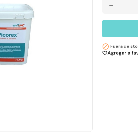
remove

Fuera de st
Agregar a fa
favorite_border