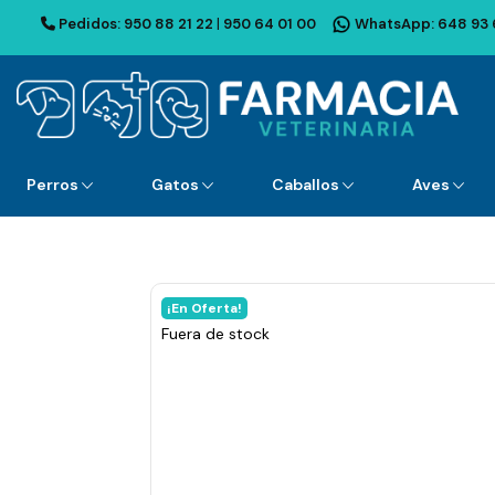
Pedidos:
950 88 21 22
|
950 64 01 00
WhatsApp:
648 93 
Perros
Gatos
Caballos
Aves
¡En Oferta!
Fuera de stock