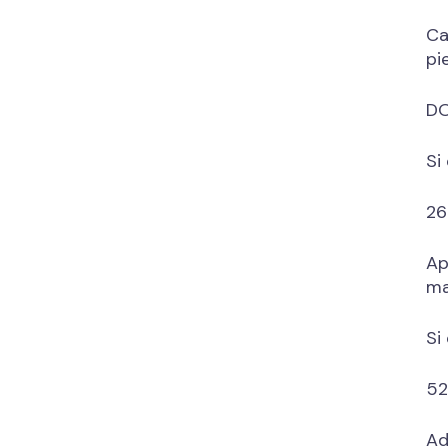
Ca
pie
DO
Si
26
Ap
ma
Si
52
Ad