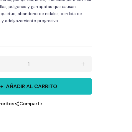
jillos, pulgones y garrapatas que causan
quietud, abandono de nidales, perdida de
 y adelgazamiento progresivo.
add
AÑADIR AL CARRITO
voritos
Compartir
share