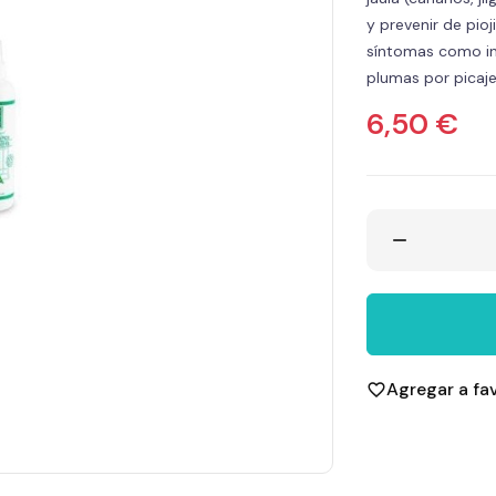
y prevenir de pio
síntomas como in
plumas por picaje
6,50 €
remove
Agregar a fa
favorite_border