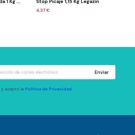
Pienso Serinus Blanca Muda 1 Kg White Moulting
Stop Picaje 1,15 Kg Legazin
4,37 €
Enviar
 y acepto la
Política de Privacidad.