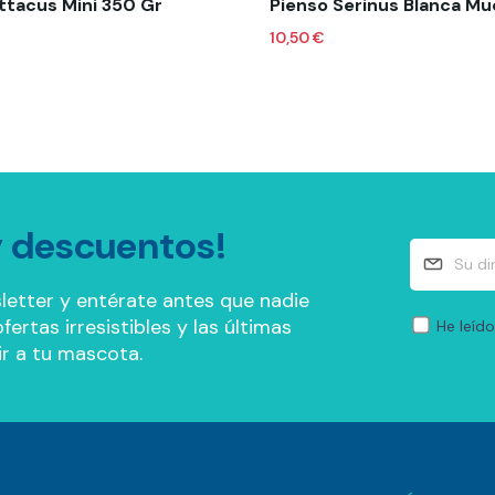
ittacus Mini 350 Gr
10,50 €
 descuentos!
letter y entérate antes que nadie
ertas irresistibles y las últimas
He leído
r a tu mascota.