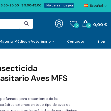
Español
16:30-20:00 | S 9:00-13:00
No cerramos por
expand_more
0,00 €
0
0
Material Médico y Veterinario
Contacto
Blog
nsecticida
asitario Aves MFS
a perfumado para tratamiento de las
parásitos externos en todo tipo de aves de
lgueros, periquitos, loros). Indicado para eliminar