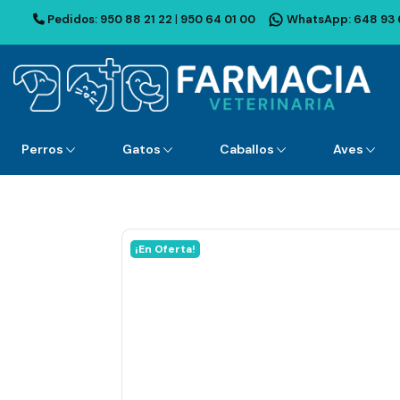
Pedidos:
950 88 21 22
|
950 64 01 00
WhatsApp:
648 93 
Perros
Gatos
Caballos
Aves
¡En Oferta!