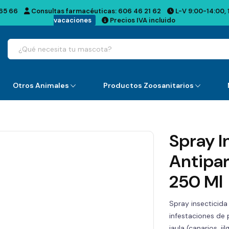
65 66
Consultas farmacéuticas:
606 46 21 62
L-V 9:00-14:00, 
vacaciones
Precios IVA incluido
Otros Animales
Productos Zoosanitarios
Spray I
Antipar
250 Ml
Spray insecticid
infestaciones de 
jaula (canarios, ji