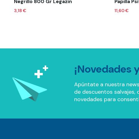
Negrillo 800 Gr Legazin
Papilla Ps
3,18 €
11,60 €
¡Novedades y
Apúntate a nuestra news
de descuentos salvajes, of
novedades para consenti